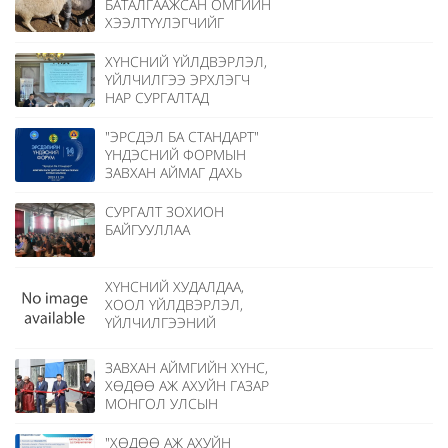
БАТАЛГААЖСАН ОМГИЙН
ХЭЭЛТҮҮЛЭГЧИЙГ
НИЙЛҮҮЛЭХ, АНГИЛАЛТ
ХИЙХ АЖЛЫГ ЗОХИОН
ХҮНСНИЙ ҮЙЛДВЭРЛЭЛ,
БАЙГУУЛЛАА.
ҮЙЛЧИЛГЭЭ ЭРХЛЭГЧ
НАР СУРГАЛТАД
ХАМРАГДЛАА.
"ЭРСДЭЛ БА СТАНДАРТ"
ҮНДЭСНИЙ ФОРМЫН
ЗАВХАН АЙМАГ ДАХЬ
САЛБАР ХЭЛЭЛЦҮҮЛЭГТ
ОРОЛЦЛОО.
СУРГАЛТ ЗОХИОН
БАЙГУУЛЛАА
ХҮНСНИЙ ХУДАЛДАА,
ХООЛ ҮЙЛДВЭРЛЭЛ,
ҮЙЛЧИЛГЭЭНИЙ
ГАЗРУУДАД "УЛСЫН
БАЙЦААГЧИЙН ДҮГНЭЛТ"
ЗАВХАН АЙМГИЙН ХҮНС,
ГАРГАЖ ЭХЭЛЛЭЭ.
ХӨДӨӨ АЖ АХУЙН ГАЗАР
МОНГОЛ УЛСЫН
ХӨДӨЛМӨРИЙН БААТАР,
ГАВЪЯАТ ЗООТЕХНИКЧ
"ХӨДӨӨ АЖ АХУЙН