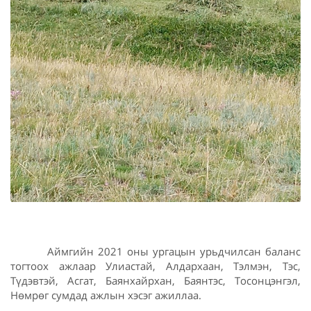
Аймгийн 2021 оны ургацын урьдчилсан баланс
тогтоох ажлаар Улиастай, Алдархаан, Тэлмэн, Тэс,
Түдэвтэй, Асгат, Баянхайрхан, Баянтэс, Тосонцэнгэл,
Нөмрөг сумдад ажлын хэсэг ажиллаа.