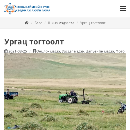
Блог
Шинэ мэдээлэл
Ургац тогтоолт
Ургац тогтоолт
2021-08-25
Онцлох мэдээ, Урсдаг мэдээ, Цаг үеийн мэдээ, Фото м