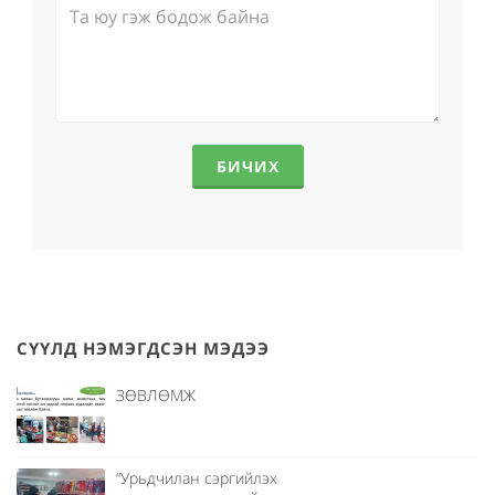
БИЧИХ
СҮҮЛД НЭМЭГДСЭН МЭДЭЭ
ЗӨВЛӨМЖ
“Урьдчилан сэргийлэх