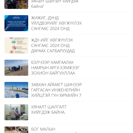
хяналт шалгалт хийгдэж
байна”
ЖИЖИГ, ДУНД
ҮЙЛДВЭРИЙГ ХӨГЖҮҮЛЭХ
САНГААС 2024 ОНД
ХӨНГӨЛӨЛТТЭЙ ЗЭЭЛ
ОЛГОХ ТӨСЛИЙН
ЖДҮ-ИЙГ ХӨГЖҮҮЛЭХ
МАТЕРИАЛЫГ ХҮЛЭЭН
САНГААС 2024 ОНД
АВЧ ЭХЭЛЛЭЭ
ДАРААХ САЛБАРУУДАД
ХӨНГӨЛӨЛТТЭЙ ЗЭЭЛ
ОЛГОНО
БЭЛЧЭЭР ХАМГААЛАХ
НАМРЫН АРГА ХЭМЖЭЭГ
ЗОХИОН БАЙГУУЛЛАА
ЗАВХАН АЙМАГТ ШИНЭЭР
ГАРГАСАН ИНЖЕНЕРИЙН
ХИЙЦТЭЙ ГҮН ӨРМИЙН 7
ХУДГИЙГ ХҮЛЭЭН АВЛАА.
ХЯНАЛТ ШАЛГАЛТ
ХИЙГДЭЖ БАЙНА.
БОГ МАЛЫН