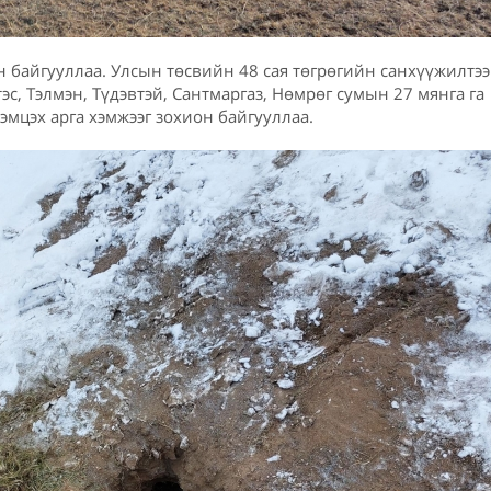
н байгууллаа. Улсын төсвийн 48 сая төгрөгийн санхүүжилтэ
эс, Тэлмэн, Түдэвтэй, Сантмаргаз, Нөмрөг сумын 27 мянга га
эмцэх арга хэмжээг зохион байгууллаа.