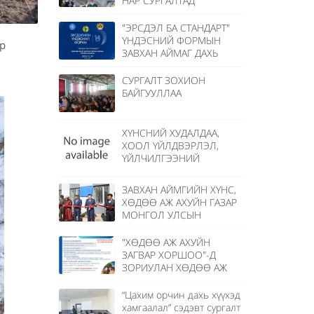
НАР СУРГАЛТАД
ХАМРАГДЛАА.
"ЭРСДЭЛ БА СТАНДАРТ"
ҮНДЭСНИЙ ФОРМЫН
эр
ЗАВХАН АЙМАГ ДАХЬ
САЛБАР ХЭЛЭЛЦҮҮЛЭГТ
ОРОЛЦЛОО.
СУРГАЛТ ЗОХИОН
БАЙГУУЛЛАА
ХҮНСНИЙ ХУДАЛДАА,
ХООЛ ҮЙЛДВЭРЛЭЛ,
ҮЙЛЧИЛГЭЭНИЙ
ГАЗРУУДАД "УЛСЫН
БАЙЦААГЧИЙН ДҮГНЭЛТ"
ЗАВХАН АЙМГИЙН ХҮНС,
ГАРГАЖ ЭХЭЛЛЭЭ.
ХӨДӨӨ АЖ АХУЙН ГАЗАР
МОНГОЛ УЛСЫН
ХӨДӨЛМӨРИЙН БААТАР,
ГАВЪЯАТ ЗООТЕХНИКЧ
"ХӨДӨӨ АЖ АХУЙН
Л.ЛХААСҮРЭНГИЙН
ЗАГВАР ХОРШОО"-Д
НЭРЭМЖИТ БОЛЛОО.
ЗОРИУЛАН ХӨДӨӨ АЖ
АХУЙГ ХӨГЖҮҮЛЭХ ОЛОН
УЛСЫН САНГИЙН /IFAD/
“Цахим орчин дахь хүүхэд
ТӨСЛИЙН ХАМТАРСАН
хамгаалал” сэдэвт сургалт