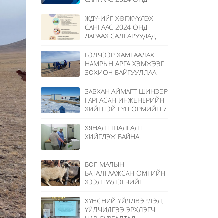
ХӨНГӨЛӨЛТТЭЙ ЗЭЭЛ
ОЛГОХ ТӨСЛИЙН
ЖДҮ-ИЙГ ХӨГЖҮҮЛЭХ
МАТЕРИАЛЫГ ХҮЛЭЭН
САНГААС 2024 ОНД
АВЧ ЭХЭЛЛЭЭ
ДАРААХ САЛБАРУУДАД
ХӨНГӨЛӨЛТТЭЙ ЗЭЭЛ
ОЛГОНО
БЭЛЧЭЭР ХАМГААЛАХ
НАМРЫН АРГА ХЭМЖЭЭГ
ЗОХИОН БАЙГУУЛЛАА
ЗАВХАН АЙМАГТ ШИНЭЭР
ГАРГАСАН ИНЖЕНЕРИЙН
ХИЙЦТЭЙ ГҮН ӨРМИЙН 7
ХУДГИЙГ ХҮЛЭЭН АВЛАА.
ХЯНАЛТ ШАЛГАЛТ
ХИЙГДЭЖ БАЙНА.
БОГ МАЛЫН
БАТАЛГААЖСАН ОМГИЙН
ХЭЭЛТҮҮЛЭГЧИЙГ
НИЙЛҮҮЛЭХ, АНГИЛАЛТ
ХИЙХ АЖЛЫГ ЗОХИОН
ХҮНСНИЙ ҮЙЛДВЭРЛЭЛ,
БАЙГУУЛЛАА.
ҮЙЛЧИЛГЭЭ ЭРХЛЭГЧ