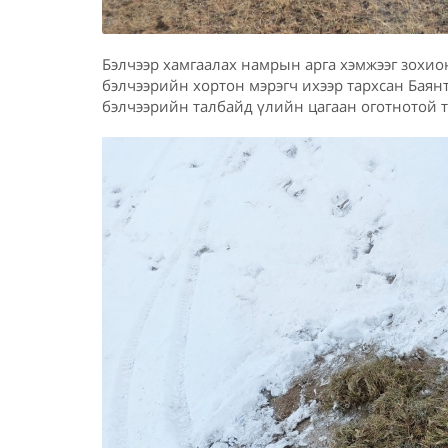
Бэлчээр хамгаалах намрын арга хэмжээг зохио
бэлчээрийн хортон мэрэгч ихээр тархсан Баянт
бэлчээрийн талбайд үлийн цагаан оготнотой т