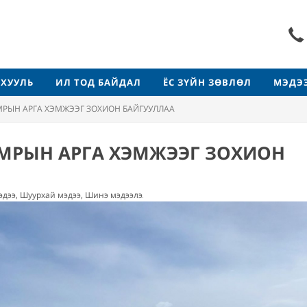
ХУУЛЬ
ИЛ ТОД БАЙДАЛ
ЁС ЗҮЙН ЗӨВЛӨЛ
МЭДЭ
МРЫН АРГА ХЭМЖЭЭГ ЗОХИОН БАЙГУУЛЛАА
АМРЫН АРГА ХЭМЖЭЭГ ЗОХИОН
эдээ, Шуурхай мэдээ, Шинэ мэдээлэл
649
уншсан
1
минут уншин