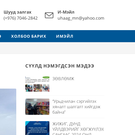
Шууд залгах
И-Мэйл
(+976) 7046-2842
uhaag_mn@yahoo.com
Э
ХОЛБОО БАРИХ
ИМЭЙЛ
СҮҮЛД НЭМЭГДСЭН МЭДЭЭ
ЗӨВЛӨМЖ
а
“Урьдчилан сэргийлэх
хяналт шалгалт хийгдэж
байна”
ЖИЖИГ, ДУНД
ҮЙЛДВЭРИЙГ ХӨГЖҮҮЛЭХ
САНГААС 2024 ОНД