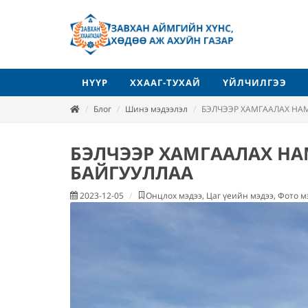
НҮҮР
ХХААГ-ТУХАЙ
ҮЙЛЧИЛГЭЭ
Блог
Шинэ мэдээлэл
БЭЛЧЭЭР ХАМГААЛАХ НА
БЭЛЧЭЭР ХАМГААЛАХ Н
БАЙГУУЛЛАА
2023-12-05
Онцлох мэдээ, Цаг үеийн мэдээ, Фото м